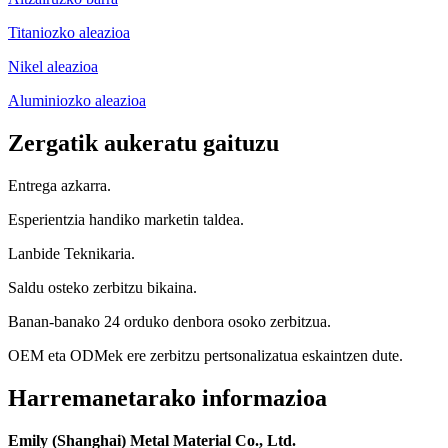
Titaniozko aleazioa
Nikel aleazioa
Aluminiozko aleazioa
Zergatik aukeratu gaituzu
Entrega azkarra.
Esperientzia handiko marketin taldea.
Lanbide Teknikaria.
Saldu osteko zerbitzu bikaina.
Banan-banako 24 orduko denbora osoko zerbitzua.
OEM eta ODMek ere zerbitzu pertsonalizatua eskaintzen dute.
Harremanetarako informazioa
Emily (Shanghai) Metal Material Co., Ltd.