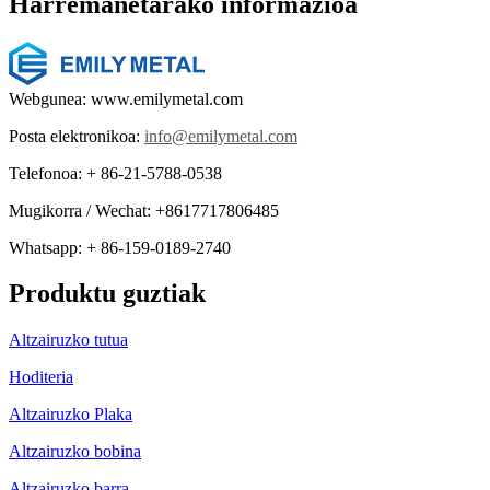
Harremanetarako informazioa
Webgunea: www.emilymetal.com
Posta elektronikoa:
info@emilymetal.com
Telefonoa: + 86-21-5788-0538
Mugikorra / Wechat: +8617717806485
Whatsapp: + 86-159-0189-2740
Produktu guztiak
Altzairuzko tutua
Hoditeria
Altzairuzko Plaka
Altzairuzko bobina
Altzairuzko barra