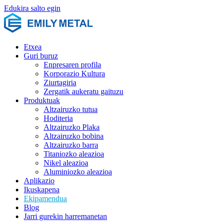
Edukira salto egin
Etxea
Guri buruz
Enpresaren profila
Korporazio Kultura
Ziurtagiria
Zergatik aukeratu gaituzu
Produktuak
Altzairuzko tutua
Hoditeria
Altzairuzko Plaka
Altzairuzko bobina
Altzairuzko barra
Titaniozko aleazioa
Nikel aleazioa
Aluminiozko aleazioa
Aplikazio
Ikuskapena
Ekipamendua
Blog
Jarri gurekin harremanetan