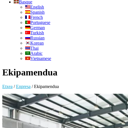
Basque
English
Spanish
French
Portuguese
German
Turkish
Russian
Korean
Thai
Arabic
Vietnamese
Ekipamendua
Etxea
/
Enpresa
/
Ekipamendua