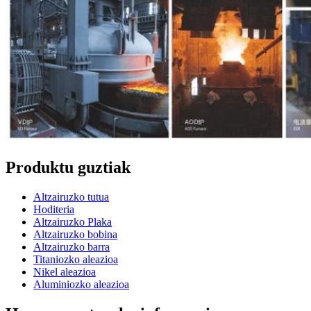
Produktu guztiak
Altzairuzko tutua
Hoditeria
Altzairuzko Plaka
Altzairuzko bobina
Altzairuzko barra
Titaniozko aleazioa
Nikel aleazioa
Aluminiozko aleazioa