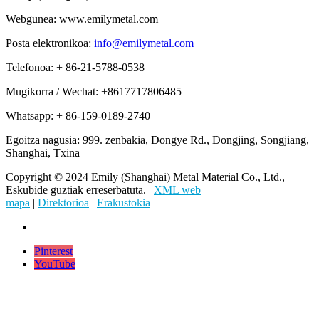
Webgunea: www.emilymetal.com
Posta elektronikoa:
info@emilymetal.com
Telefonoa: + 86-21-5788-0538
Mugikorra / Wechat: +8617717806485
Whatsapp: + 86-159-0189-2740
Egoitza nagusia: 999. zenbakia, Dongye Rd., Dongjing, Songjiang,
Shanghai, Txina
Copyright © 2024 Emily (Shanghai) Metal Material Co., Ltd.,
Eskubide guztiak erreserbatuta. |
XML web
mapa
|
Direktorioa
|
Erakustokia
Pinterest
YouTube